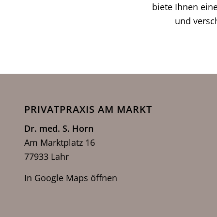
biete Ihnen ein
und versc
PRIVATPRAXIS AM MARKT
Dr. med. S. Horn
Am Marktplatz 16
77933 Lahr
In Google Maps öffnen