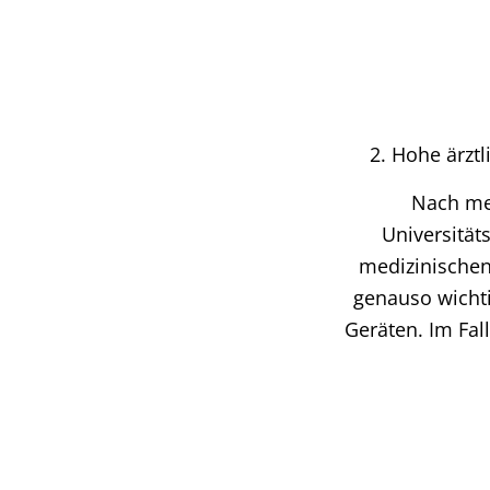
2. Hohe ärzt
Nach me
Universität
medizinischen
genauso wichti
Geräten. Im Fal