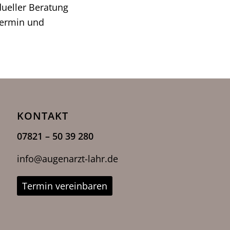
dueller Beratung
Termin und
KONTAKT
07821 – 50 39 280
info@augenarzt-lahr.de
Termin vereinbaren