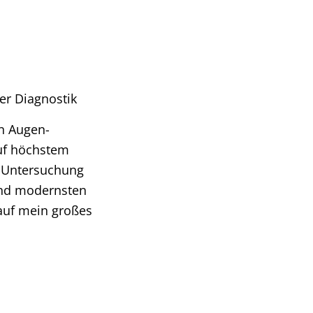
er Diagnostik
n Augen-
auf höchstem
e Untersuchung
 und modernsten
 auf mein großes